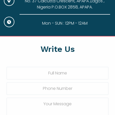
No. 37 Calcutta Crescent, APAPA ,Lagos ,
Nigeria P.O.BOX 2858, APAPA.
Mon - SUN : 12PM - 12AM
Write Us