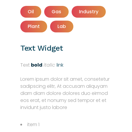
Oil
Gas
Industry
Plant
Lab
Text Widget
Text
bold
italic
link
Lorem ipsum dolor sit amet, consetetur
sadipscing elitr, At accusam aliquyam
diam diam dolore dolores duo eirmod
eos erat, et nonumy sed tempor et et
invidunt justo labore
item 1